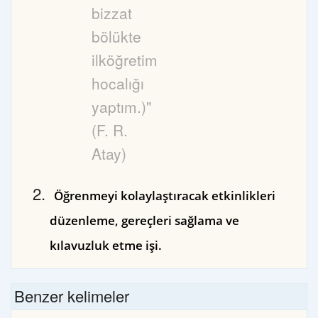
bizzat
bölükte
ilköğretim
hocalığı
yaptım.)"
(F. R.
Atay)
Öğrenmeyi kolaylaştıracak etkinlikleri
düzenleme, gereçleri sağlama ve
kılavuzluk etme işi.
Benzer kelimeler