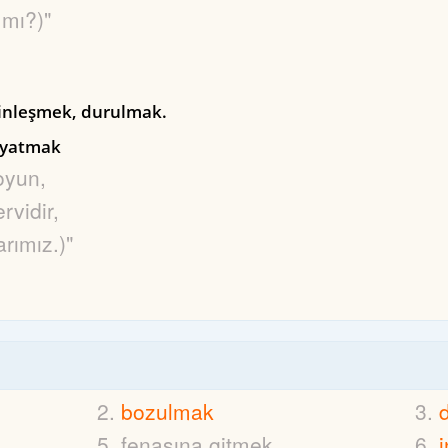
ı mı?)"
inleşmek, durulmak.
 yatmak
oyun,
rvidir,
rımız.)"
bozulmak
fenasına gitmek