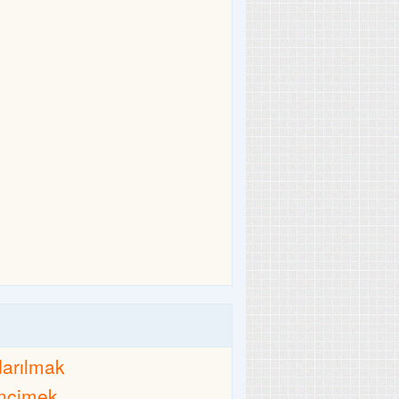
darılmak
incimek