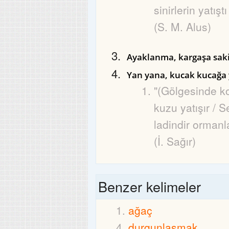
sinirlerin yatışt
(S. M. Alus)
Ayaklanma, kargaşa sak
Yan yana, kucak kucağa
"(Gölgesinde k
kuzu yatışır / Se
ladindir ormanla
(İ. Sağır)
Benzer kelimeler
ağaç
durgunlaşmak