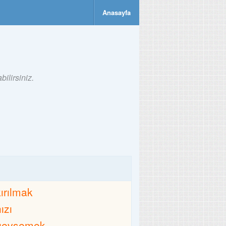
Anasayfa
ilirsiniz.
kırılmak
ızı
gevşemek