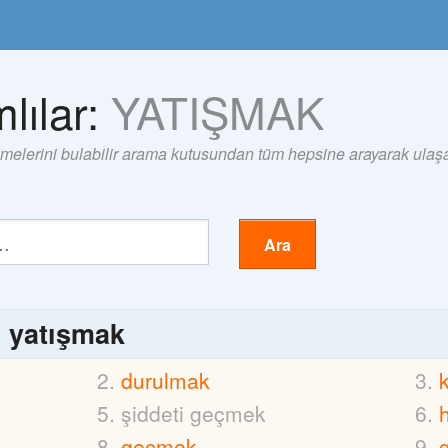
lılar:
YATIŞMAK
imelerini bulabilir arama kutusundan tüm hepsine arayarak ulaşab
Ara
ı
yatışmak
durulmak
şiddeti geçmek
h
geçmek