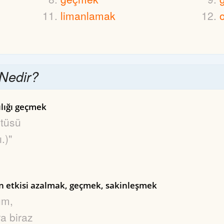
limanlamak
Nedir?
rılığı geçmek
ltüsü
.)"
in etkisi azalmak, geçmek, sakinleşmek
um,
a biraz