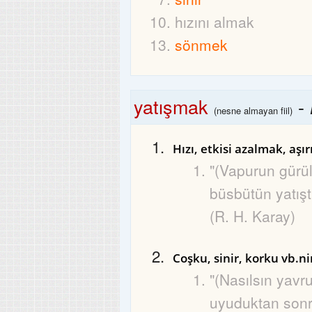
hızını almak
sönmek
yatışmak
-
(nesne almayan fiil)
Hızı, etkisi azalmak, aşı
"(Vapurun gürü
büsbütün yatıştı
(R. H. Karay)
Coşku, sinir, korku vb.n
"(Nasılsın yavr
uyuduktan sonr