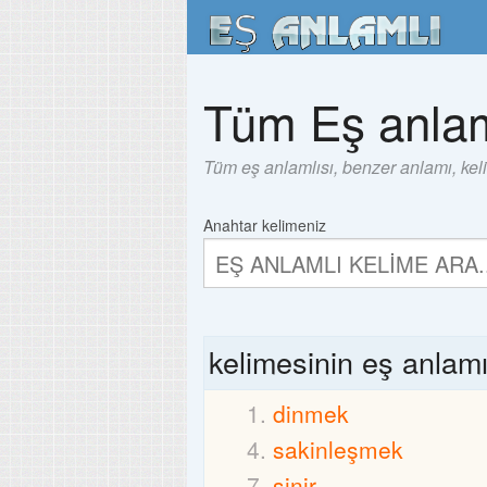
Tüm Eş anlam
Tüm eş anlamlısı, benzer anlamı, kel
Anahtar kelimeniz
kelimesinin eş anlam
dinmek
sakinleşmek
sinir