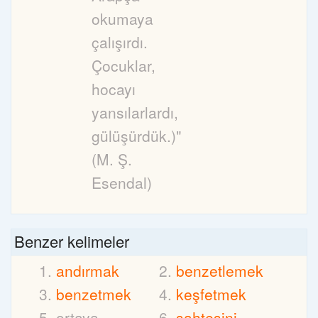
okumaya
çalışırdı.
Çocuklar,
hocayı
yansılarlardı,
gülüşürdük.)"
(M. Ş.
Esendal)
Benzer kelimeler
andırmak
benzetlemek
benzetmek
keşfetmek
ortaya
sahtesini