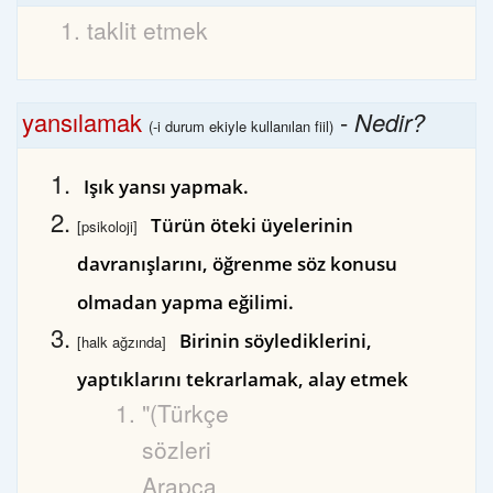
taklit etmek
yansılamak
-
Nedir?
(-i durum ekiyle kullanılan fiil)
Işık yansı yapmak.
Türün öteki üyelerinin
[psikoloji]
davranışlarını, öğrenme söz konusu
olmadan yapma eğilimi.
Birinin söylediklerini,
[halk ağzında]
yaptıklarını tekrarlamak, alay etmek
"(Türkçe
sözleri
Arapça