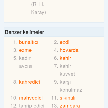
(R. H.
Karay)
Benzer kelimeler
bunaltıcı
ezdi
ezme
hovarda
kadın
kahir
avcısı
kahir
kuvvet
kahredici
karşı
konulmaz
mahvedici
sıkıntılı
tahrip edici
zampara