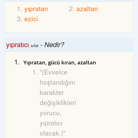
yıpratan
azaltan
ezici
yıpratıcı
-
Nedir?
sıfat
Yıpratan, gücü kıran, azaltan
"(Evvelce
hoşlandığım
karakter
değişiklikleri
yorucu,
yıpratıcı
olacak.)"