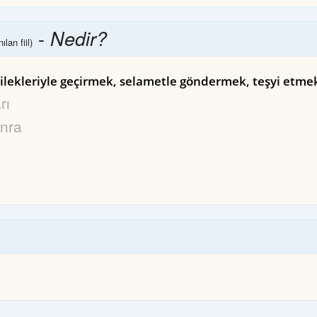
-
Nedir?
ılan fiil)
dilekleriyle geçirmek, selametle göndermek, teşyi etme
rı
onra