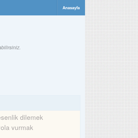
Anasayfa
ilirsiniz.
esenlik dilemek
yola vurmak