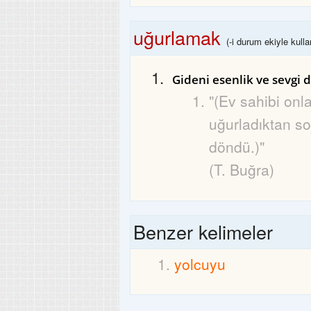
uğurlamak
(-i durum ekiyle kullan
Gideni esenlik ve sevgi 
"(Ev sahibi onla
uğurladıktan s
döndü.)"
(T. Buğra)
Benzer kelimeler
yolcuyu