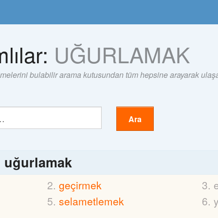
lılar:
UĞURLAMAK
imelerini bulabilir arama kutusundan tüm hepsine arayarak ulaşab
Ara
ı
uğurlamak
geçirmek
selametlemek