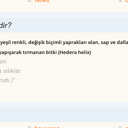
ir?
eşil renkli, değişik biçimli yaprakları olan, sap ve dal
 yapışarak tırmanan bitki (Hedera helix)
kon
ıslıklar
mdı.)"
boyanma