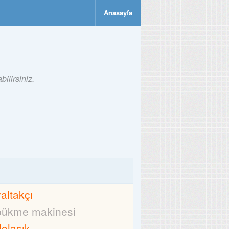
Anasayfa
ilirsiniz.
yaltakçı
bükme makinesi
dolaşık