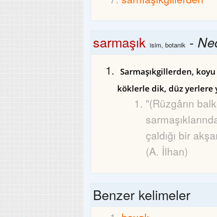
sarmaşık
-
Ned
isim, botanik
Sarmaşıkgillerden, koyu y
köklerle dik, düz yerlere
"(Rüzgârın bal
sarmaşıklarında 
çaldığı bir akşa
(A. İlhan)
Benzer kelimeler
boyalı