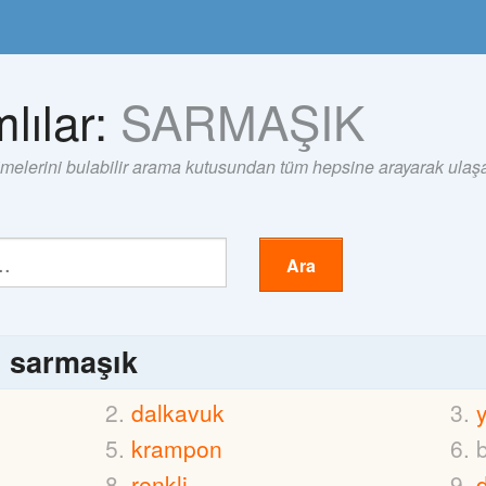
lılar:
SARMAŞIK
imelerini bulabilir arama kutusundan tüm hepsine arayarak ulaşab
Ara
ı
sarmaşık
dalkavuk
krampon
renkli