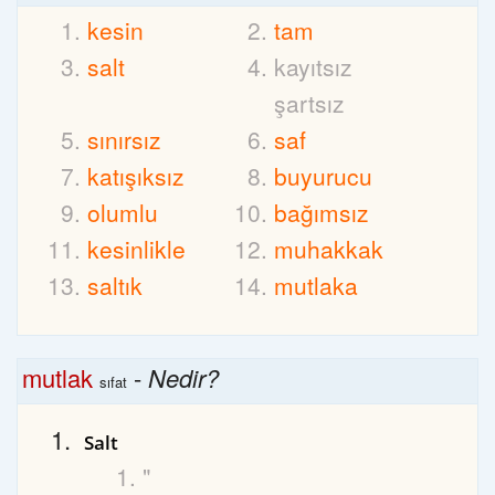
kesin
tam
salt
kayıtsız
şartsız
sınırsız
saf
katışıksız
buyurucu
olumlu
bağımsız
kesinlikle
muhakkak
saltık
mutlaka
mutlak
-
Nedir?
sıfat
Salt
"