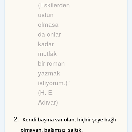
(Eskilerden
üstün
olmasa
da onlar
kadar
mutlak
bir roman
yazmak
istiyorum.)"
(H. E.
Adıvar)
Kendi başına var olan, hiçbir şeye bağlı
olmayan, bağımsız, saltık.