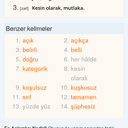
Kesin olarak, mutlaka.
[zarf]
Benzer kelimeler
açık
açıkça
belirli
belli
doğru
her hâlde
kategorik
kesin
olarak
koşulsuz
kuşkusuz
sırf
tamamen
yüzde yüz
şüphesiz