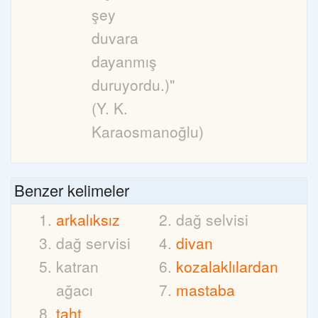
şey
duvara
dayanmış
duruyordu.)"
(Y. K.
Karaosmanoğlu)
Benzer kelimeler
arkalıksız
dağ selvisi
dağ servisi
divan
katran
kozalaklılardan
ağacı
mastaba
taht