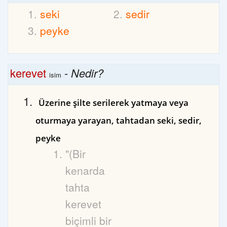
seki
sedir
peyke
kerevet
-
Nedir?
isim
Üzerine şilte serilerek yatmaya veya
oturmaya yarayan, tahtadan seki, sedir,
peyke
"(Bir
kenarda
tahta
kerevet
biçimli bir