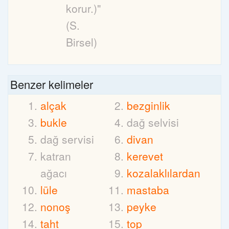
korur.)"
(S.
Birsel)
Benzer kelimeler
alçak
bezginlik
bukle
dağ selvisi
dağ servisi
divan
katran
kerevet
ağacı
kozalaklılardan
lüle
mastaba
nonoş
peyke
taht
top