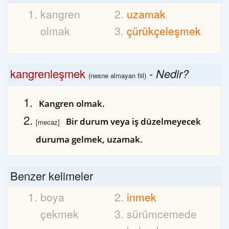
kangren
uzamak
olmak
çürükçeleşmek
kangrenleşmek
-
Nedir?
(nesne almayan fiil)
Kangren olmak.
Bir durum veya iş düzelmeyecek
[mecaz]
duruma gelmek, uzamak.
Benzer kelimeler
boya
inmek
çekmek
sürümcemede