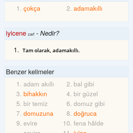
çokça
adamakıllı
iyicene
-
Nedir?
zarf
Tam olarak, adamakıllı.
Benzer kelimeler
adam akıllı
bal gibi
bihakkın
bir güzel
bir temiz
domuz gibi
domuzuna
doğruca
evire
fena hâlde
çevire
iyice