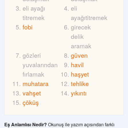
eli ayağı
eli
titremek
ayağıtitremek
fobi
girecek
delik
aramak
gözleri
güven
yuvalarından
havil
fırlamak
haşyet
muhatara
tehlike
vahşet
yıkıntı
çöküş
Eş Anlamlısı Nedir?
Okunuş ile yazım açısından farklı