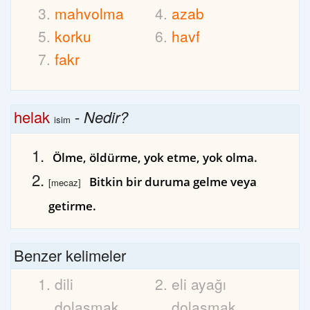
mahvolma
azab
korku
havf
fakr
helak
-
Nedir?
isim
Ölme, öldürme, yok etme, yok olma.
Bitkin bir duruma gelme veya
[mecaz]
getirme.
Benzer kelimeler
dili
eli ayağı
dolaşmak
dolaşmak