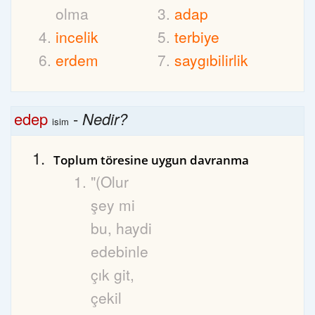
olma
adap
incelik
terbiye
erdem
saygıbilirlik
edep
-
Nedir?
isim
Toplum töresine uygun davranma
"(Olur
şey mi
bu, haydi
edebinle
çık git,
çekil