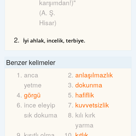
karşımdan!)"
(A. Ş.
Hisar)
İyi ahlak, incelik, terbiye.
Benzer kelimeler
anca
anlaşılmazlık
yetme
dokunma
görgü
hafiflik
ince eleyip
kuvvetsizlik
sık dokuma
kılı kırk
yarma
kısıtlı olma
kıtlık