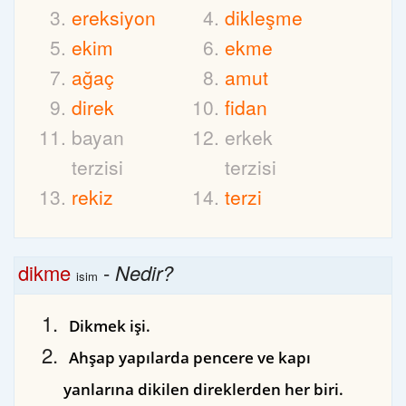
ereksiyon
dikleşme
ekim
ekme
ağaç
amut
direk
fidan
bayan
erkek
terzisi
terzisi
rekiz
terzi
dikme
-
Nedir?
isim
Dikmek işi.
Ahşap yapılarda pencere ve kapı
yanlarına dikilen direklerden her biri.