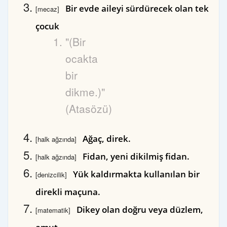
Bir evde aileyi sürdürecek olan tek
[mecaz]
çocuk
"(Bir
ocakta
bir
dikme.)"
(Atasözü)
Ağaç, direk.
[halk ağzında]
Fidan, yeni dikilmiş fidan.
[halk ağzında]
Yük kaldırmakta kullanılan bir
[denizcilik]
direkli maçuna.
Dikey olan doğru veya düzlem,
[matematik]