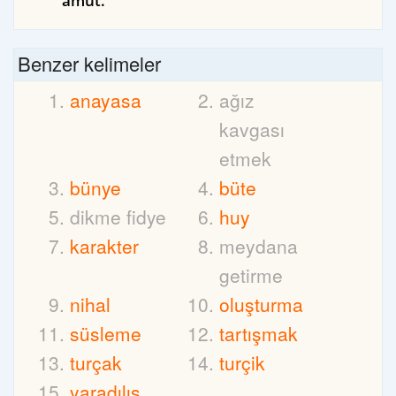
amut.
Benzer kelimeler
anayasa
ağız
kavgası
etmek
bünye
büte
dikme fidye
huy
karakter
meydana
getirme
nihal
oluşturma
süsleme
tartışmak
turçak
turçik
yaradılış