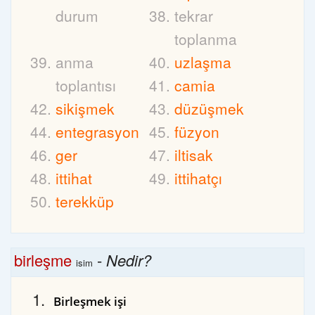
durum
tekrar
toplanma
anma
uzlaşma
toplantısı
camia
sikişmek
düzüşmek
entegrasyon
füzyon
ger
iltisak
ittihat
ittihatçı
terekküp
birleşme
-
Nedir?
isim
Birleşmek işi