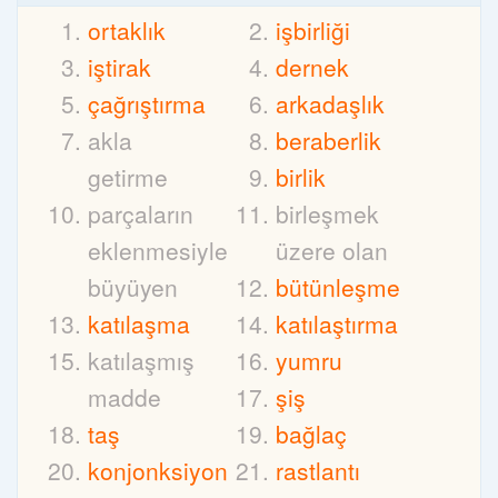
ortaklık
işbirliği
iştirak
dernek
çağrıştırma
arkadaşlık
akla
beraberlik
getirme
birlik
parçaların
birleşmek
eklenmesiyle
üzere olan
büyüyen
bütünleşme
katılaşma
katılaştırma
katılaşmış
yumru
madde
şiş
taş
bağlaç
konjonksiyon
rastlantı