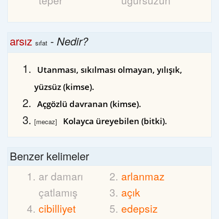
teper
uğursuzun
arsız
-
Nedir?
sıfat
Utanması, sıkılması olmayan, yılışık,
yüzsüz (kimse).
Açgözlü davranan (kimse).
Kolayca üreyebilen (bitki).
[mecaz]
Benzer kelimeler
ar damarı
arlanmaz
çatlamış
açık
cibilliyet
edepsiz