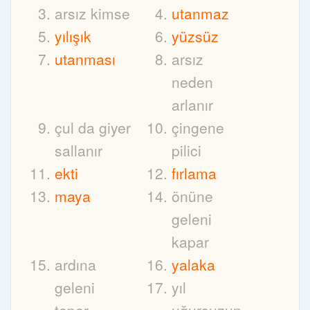
arsız kimse
utanmaz
yılışık
yüzsüz
utanması
arsız
neden
arlanır
çul da giyer
çingene
sallanır
pilici
ekti
fırlama
maya
önüne
geleni
kapar
ardına
yalaka
geleni
yıl