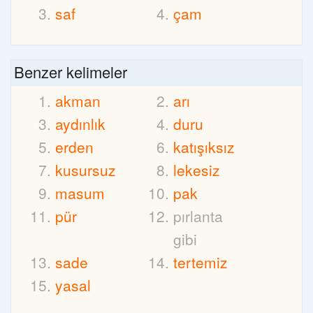
saf
çam
Benzer kelimeler
akman
arı
aydınlık
duru
erden
katışıksız
kusursuz
lekesiz
masum
pak
pür
pırlanta
gibi
sade
tertemiz
yasal