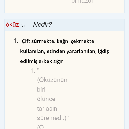
olmazdı
öküz
-
Nedir?
isim
Çift sürmekte, kağnı çekmekte
kullanılan, etinden yararlanılan, iğdiş
edilmiş erkek sığır
"
(Öküzünün
biri
ölünce
tarlasını
süremedi.)"
(Ö.