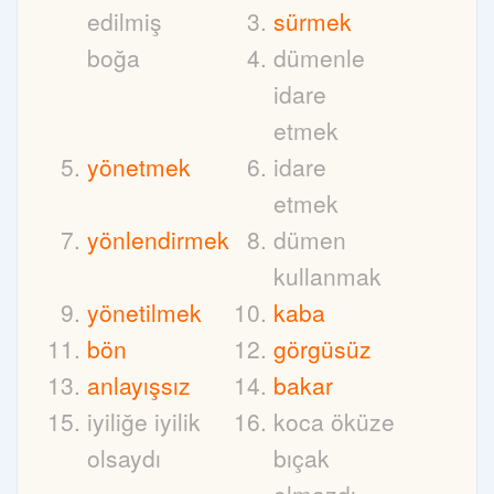
edilmiş
sürmek
boğa
dümenle
idare
etmek
yönetmek
idare
etmek
yönlendirmek
dümen
kullanmak
yönetilmek
kaba
bön
görgüsüz
anlayışsız
bakar
iyiliğe iyilik
koca öküze
olsaydı
bıçak