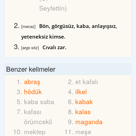
Seyfettin)
Bön, görgüsüz, kaba, anlayışsız,
[mecaz]
yeteneksiz kimse.
Cıvalı zar.
[argo söz]
Benzer kelimeler
abraş
et kafalı
hödük
ilkel
kaba saba
kabak
kafası
kalas
örümcekli
maganda
mektep
meşe