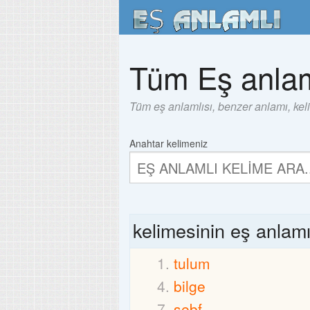
Tüm Eş anlam
Tüm eş anlamlısı, benzer anlamı, kel
Anahtar kelimeniz
kelimesinin eş anlam
tulum
bilge
sebf