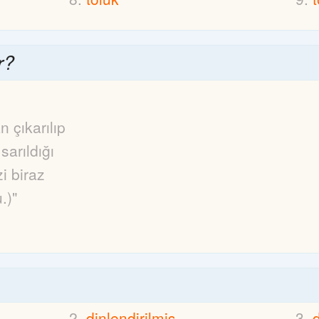
r?
n çıkarılıp
sarıldığı
i biraz
.)"
dinlendirilmiş