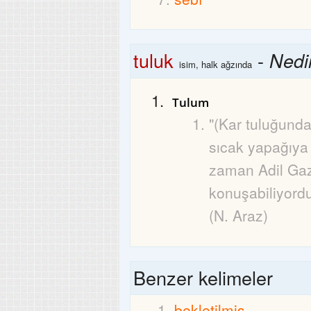
tuluk
-
Nedi
isim, halk ağzında
Tulum
"(Kar tuluğunda
sıcak yapağıya 
zaman Adil Gaz
konuşabiliyordu
(N. Araz)
Benzer kelimeler
bekletilmiş