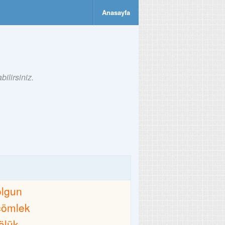
Anasayfa
ilirsiniz.
olgun
çömlek
tölük