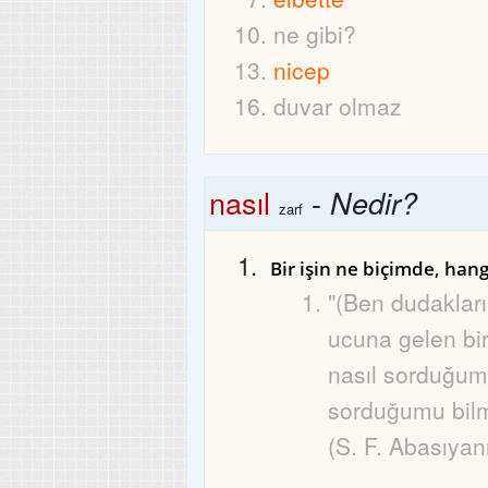
ne gibi?
nicep
duvar olmaz
nasıl
-
Nedir?
zarf
Bir işin ne biçimde, hang
"(Ben dudaklar
ucuna gelen bir
nasıl sorduğum
sorduğumu bilm
(S. F. Abasıyan