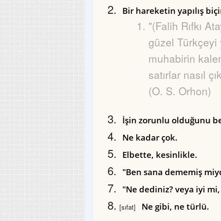
Bir hareketin yapılış biç
"(Falih Rıfkı At
güzel Türkçeyi 
muhabirin kal
satırlar nasıl çık
(O. S. Orhon)
İşin zorunlu olduğunu bel
Ne kadar çok.
Elbette, kesinlikle.
"Ben sana dememiş miydi
"Ne dediniz? veya iyi mi
Ne gibi, ne türlü.
[sıfat]