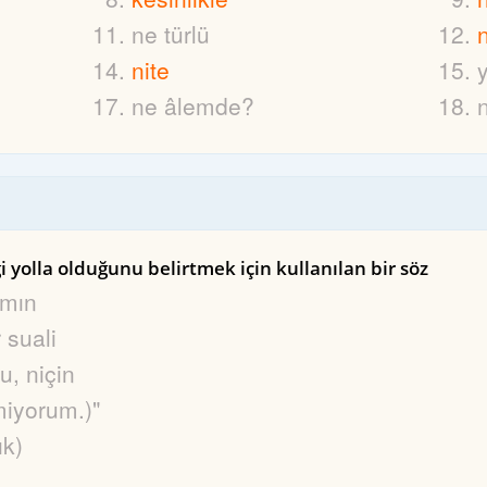
ne türlü
nite
ne âlemde?
i yolla olduğunu belirtmek için kullanılan bir söz
ımın
 suali
u, niçin
iyorum.)"
ık)