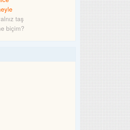
neyle
yalnız taş
ne biçim?