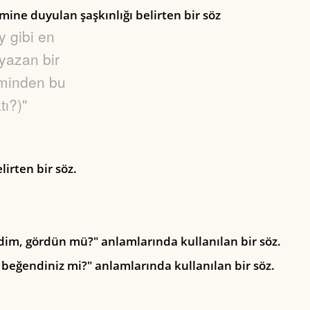
imine duyulan şaşkınlığı belirten bir söz
ay gibi en
yazan bir
eminden bu
tı?)"
irten bir söz.
m, gördün mü?" anlamlarında kullanılan bir söz.
, beğendiniz mi?" anlamlarında kullanılan bir söz.