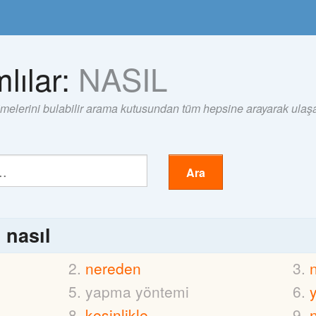
lılar:
NASIL
imelerini bulabilir arama kutusundan tüm hepsine arayarak ulaşab
Ara
ı
nasıl
nereden
yapma yöntemi
kesinlikle