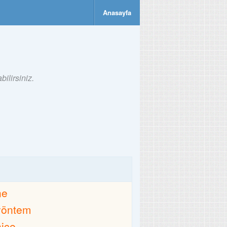
Anasayfa
ilirsiniz.
ne
yöntem
nice