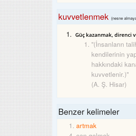
kuvvetlenmek
(nesne almayan
Güç kazanmak, direnci 
"(İnsanların tali
kendilerinin yap
hakkındaki kan
kuvvetlenir.)"
(A. Ş. Hisar)
Benzer kelimeler
artmak
can gelmek