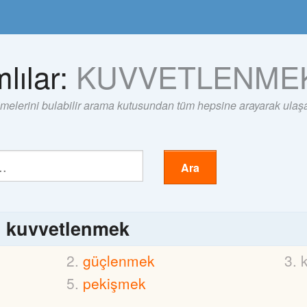
lılar:
KUVVETLENME
imelerini bulabilir arama kutusundan tüm hepsine arayarak ulaşab
Ara
ı
kuvvetlenmek
güçlenmek
pekişmek