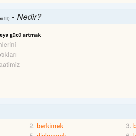
-
Nedir?
 fiil)
veya gücü artmak
hlerini
tıkları
aatimiz
berkimek
dişlenmek