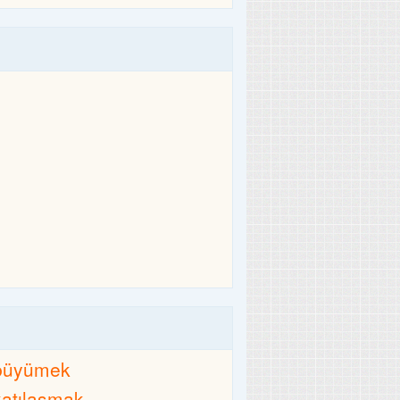
büyümek
katılaşmak