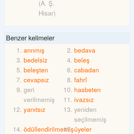
(A. Ş.
Hisar)
Benzer kelimeler
arınmış
bedava
bedelsiz
beleş
beleşten
cabadan
cevapsız
fahrî
geri
hasbeten
verilmemiş
ivazsız
yanıtsız
yeniden
seçilmemiş
ödüllendirilmemiş
üyeler