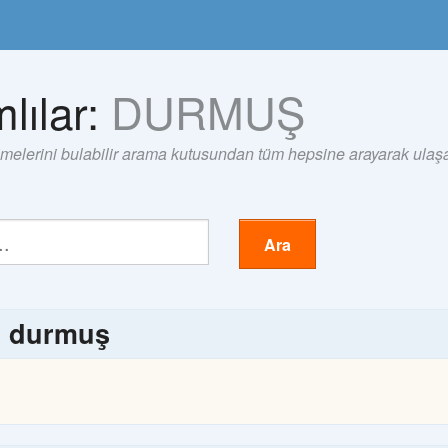
lılar:
DURMUŞ
imelerini bulabilir arama kutusundan tüm hepsine arayarak ulaşab
Ara
ı
durmuş