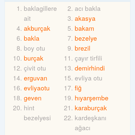
baklagillere
acı bakla
ait
akasya
akburçak
bakam
bakla
bezelye
boy otu
brezil
burçak
çayır tirfili
çivit otu
demirhindi
erguvan
evliya otu
evliyaotu
fiğ
geven
hıyarşembe
hint
karaburçak
bezelyesi
kardeşkanı
ağacı