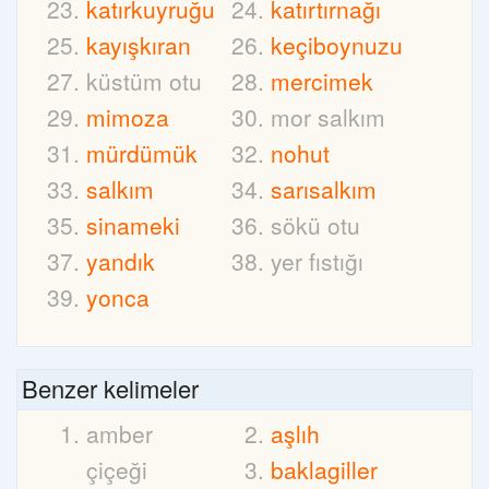
katırkuyruğu
katırtırnağı
kayışkıran
keçiboynuzu
küstüm otu
mercimek
mimoza
mor salkım
mürdümük
nohut
salkım
sarısalkım
sinameki
sökü otu
yandık
yer fıstığı
yonca
Benzer kelimeler
amber
aşlıh
çiçeği
baklagiller