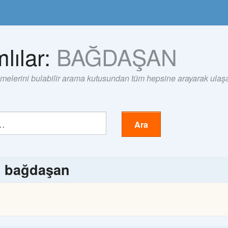
lılar:
BAĞDAŞAN
imelerini bulabilir arama kutusundan tüm hepsine arayarak ulaşab
Ara
ı
bağdaşan