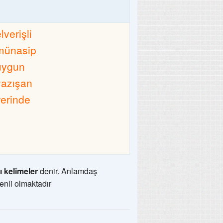
lverişli
münasip
uygun
yazışan
yerinde
ı kelimeler
denir. Anlamdaş
enli olmaktadır