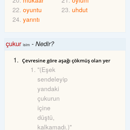
mukaar
oylum
oyuntu
uhdut
yarıntı
çukur
-
Nedir?
isim
Çevresine göre aşağı çökmüş olan yer
"(Eşek
sendeleyip
yandaki
çukurun
içine
düştü,
kalkamadı.)"