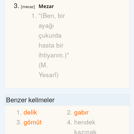
Mezar
[mecaz]
"(Ben, bir
ayağı
çukurda
hasta bir
ihtiyarım.)"
(M.
Yesarî)
Benzer kelimeler
delik
gabır
gömüt
hendek
kazmak