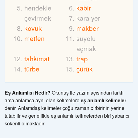
hendekle
kabir
çevirmek
kara yer
kovuk
makber
metfen
suyolu
açmak
tahkimat
trap
türbe
çürük
Eş Anlamlısı Nedir?
Okunuş ile yazım açısından farklı
ama anlamca aynı olan kelimelere
eş anlamlı kelimeler
denir. Anlamdaş kelimeler çoğu zaman birbirinin yerine
tutabilir ve genellikle eş anlamlı kelimelerden biri yabancı
kökenli olmaktadır