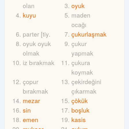
olan
oyuk
kuyu
maden
ocağı
parter [tiy.
çukurlaşmak
oyuk oyuk
çukur
olmak
yapmak
iz bırakmak
çukura
koymak
çopur
çekirdeğini
bırakmak
çıkarmak
mezar
çökük
sin
boşluk
emen
kasis